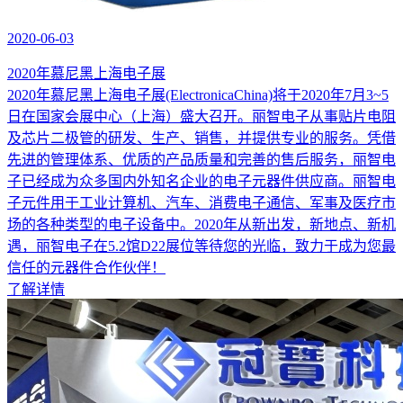
2020-06-03
2020年慕尼黑上海电子展
2020年慕尼黑上海电子展(ElectronicaChina)将于2020年7月3~5
日在国家会展中心（上海）盛大召开。丽智电子从事贴片电阻
及芯片二极管的研发、生产、销售，并提供专业的服务。凭借
先进的管理体系、优质的产品质量和完善的售后服务，丽智电
子已经成为众多国内外知名企业的电子元器件供应商。丽智电
子元件用于工业计算机、汽车、消费电子通信、军事及医疗市
场的各种类型的电子设备中。2020年从新出发，新地点、新机
遇，丽智电子在5.2馆D22展位等待您的光临，致力于成为您最
信任的元器件合作伙伴！
了解详情