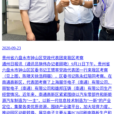
2020-09-23
贵州省六盘水市钟山区党政代表团来我区考察
通州日报讯（通讯员施伟办记者顾艳）9月21日下午，贵州省
六盘水市钟山区区委书记王赟率党政代表团一行来我区考察
（见上图，陈啸天徐浩翔摄），区委书记陈永红陪同考察。在
南通高新区，代表团考察了上海展华电子（南通）有限公司、
丽智电子（南通）有限公司和雄邦压铸（南通）有限公司生产
经营情况。近年来，南通高新区紧紧围绕以汽车零部件和新能
源汽车制造为“一主”，以新一代信息技术制造为“一新”的产业
定位，集聚各类优质资源，围绕产业建平台，加大培育力度，
推动园区动能转换。展华电子主要从事PCB印刷电路板生产和