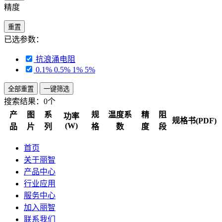
精度
重置
已选参数：
抗浪涌电阻
0.1% 0.5% 1% 5%
全部重置
一键筛选
搜索结果：
0个
产
图
系
规
温度系
精
阻
功率
规格书(PDF)
(W)
品
片
列
格
数
度
段
首页
关于丽智
产品中心
行业应用
服务中心
加入丽智
联系我们