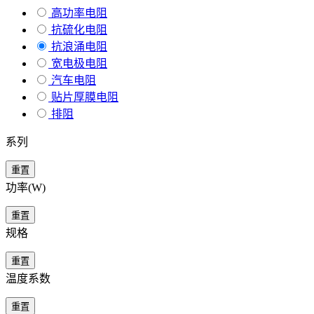
高功率电阻
抗硫化电阻
抗浪涌电阻
宽电极电阻
汽车电阻
贴片厚膜电阻
排阻
系列
重置
功率(W)
重置
规格
重置
温度系数
重置