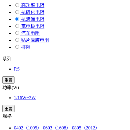
高功率电阻
抗硫化电阻
抗浪涌电阻
宽电极电阻
汽车电阻
贴片厚膜电阻
排阻
系列
RS
重置
功率(W)
1/16W~2W
重置
规格
0402（1005） 0603（1608） 0805（2012）