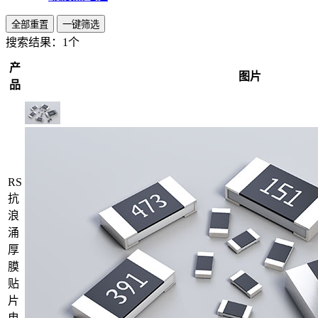
全部重置
一键筛选
搜索结果：
1个
产
图片
品
RS
抗
浪
涌
厚
膜
贴
片
电