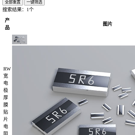
全部重置
一键筛选
搜索结果：
1个
产
图片
品
RW
宽
电
极
厚
膜
贴
片
电
阻