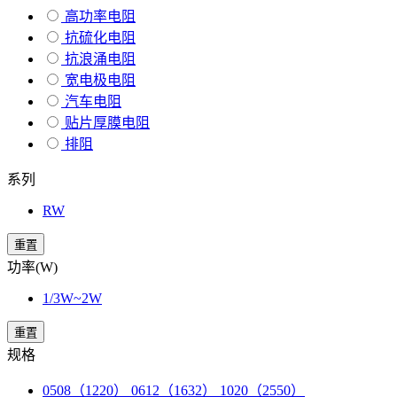
高功率电阻
抗硫化电阻
抗浪涌电阻
宽电极电阻
汽车电阻
贴片厚膜电阻
排阻
系列
RW
重置
功率(W)
1/3W~2W
重置
规格
0508（1220） 0612（1632） 1020（2550）