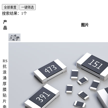
全部重置
一键筛选
搜索结果：
1个
产
图片
品
RS
抗
浪
涌
厚
膜
贴
片
电