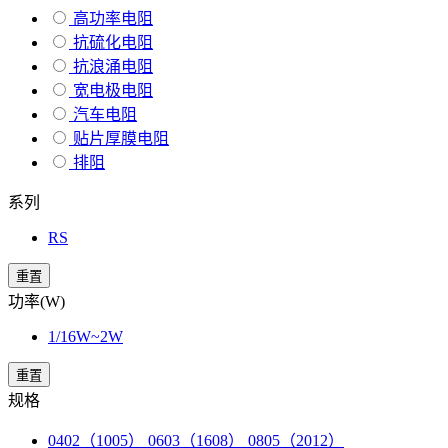
高功率电阻
抗硫化电阻
抗浪涌电阻
宽电极电阻
汽车电阻
贴片厚膜电阻
排阻
系列
RS
重置
功率(W)
1/16W~2W
重置
规格
0402（1005） 0603（1608） 0805（2012）