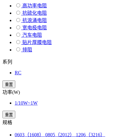
高功率电阻
抗硫化电阻
抗浪涌电阻
宽电极电阻
汽车电阻
贴片厚膜电阻
排阻
系列
RC
重置
功率(W)
1/10W~1W
重置
规格
0603（1608） 0805（2012） 1206（3216）