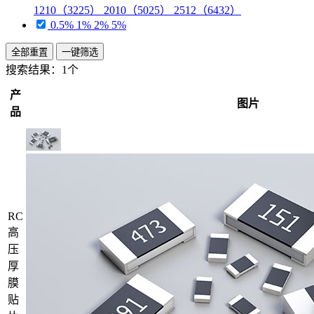
1210（3225） 2010（5025） 2512（6432）
0.5% 1% 2% 5%
全部重置
一键筛选
搜索结果：
1个
产
图片
品
RC
高
压
厚
膜
贴