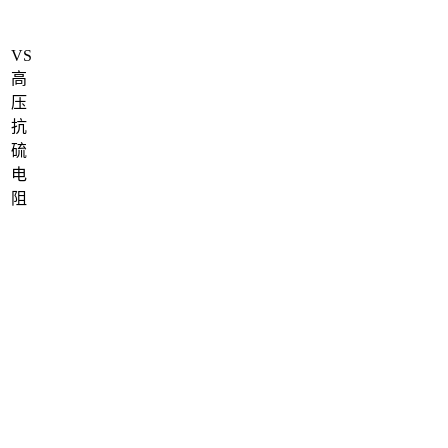
VS
高
压
抗
硫
电
阻