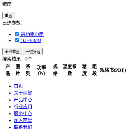
精度
重置
已选参数：
高功率电阻
1Ω~10MΩ
全部重置
一键筛选
搜索结果：
0个
产
图
系
规
温度系
精
阻
功率
规格书(PDF)
(W)
品
片
列
格
数
度
段
首页
关于丽智
产品中心
行业应用
服务中心
加入丽智
联系我们