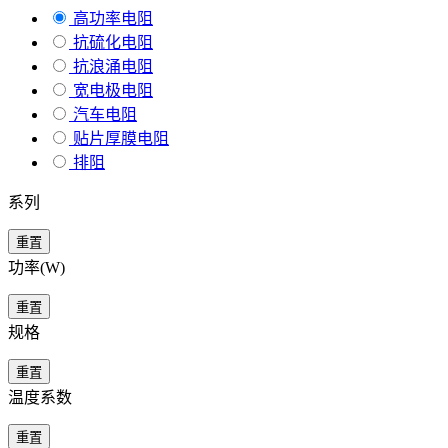
高功率电阻
抗硫化电阻
抗浪涌电阻
宽电极电阻
汽车电阻
贴片厚膜电阻
排阻
系列
重置
功率(W)
重置
规格
重置
温度系数
重置