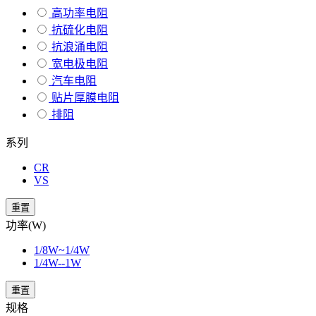
高功率电阻
抗硫化电阻
抗浪涌电阻
宽电极电阻
汽车电阻
贴片厚膜电阻
排阻
系列
CR
VS
重置
功率(W)
1/8W~1/4W
1/4W--1W
重置
规格