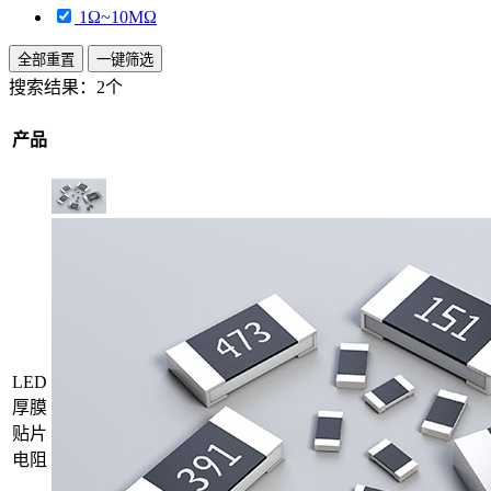
1Ω~10MΩ
全部重置
一键筛选
搜索结果：
2个
产品
LED
厚膜
贴片
电阻