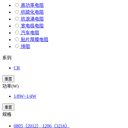
高功率电阻
抗硫化电阻
抗浪涌电阻
宽电极电阻
汽车电阻
贴片厚膜电阻
排阻
系列
CR
重置
功率(W)
1/8W~1/4W
重置
规格
0805（2012） 1206（3216）