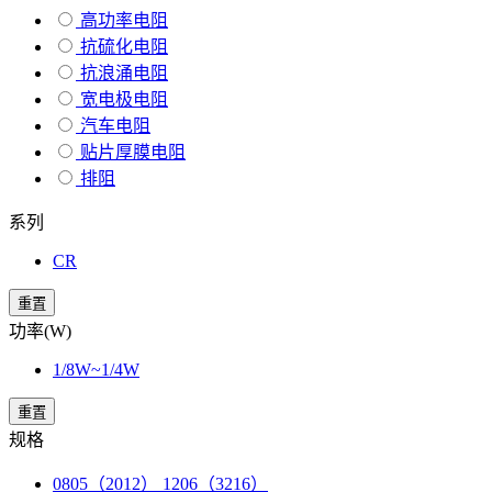
高功率电阻
抗硫化电阻
抗浪涌电阻
宽电极电阻
汽车电阻
贴片厚膜电阻
排阻
系列
CR
重置
功率(W)
1/8W~1/4W
重置
规格
0805（2012） 1206（3216）