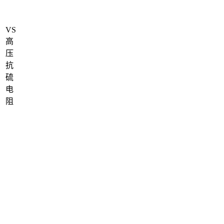
VS
高
压
抗
硫
电
阻