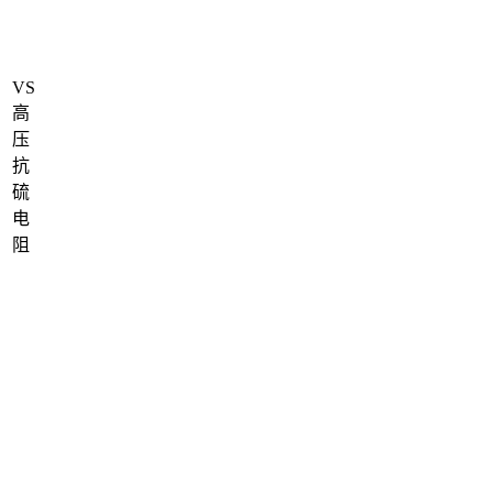
VS
高
压
抗
硫
电
阻