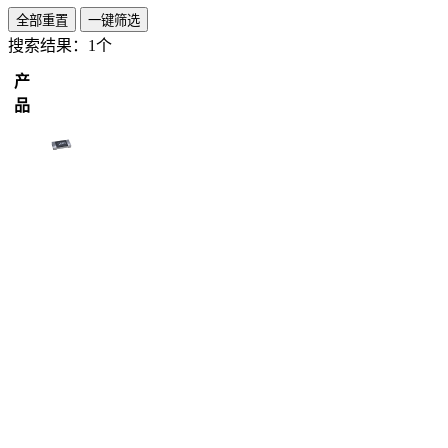
全部重置
一键筛选
搜索结果：
1个
产
品