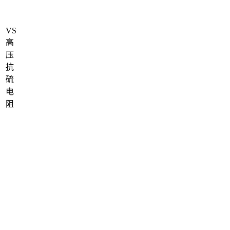
VS
高
压
抗
硫
电
阻