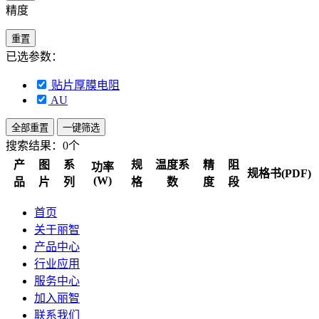
精度
重置
已选参数：
贴片厚膜电阻
AU
全部重置
一键筛选
搜索结果：
0个
产
图
系
规
温度系
精
阻
功率
规格书(PDF)
(W)
品
片
列
格
数
度
段
首页
关于丽智
产品中心
行业应用
服务中心
加入丽智
联系我们