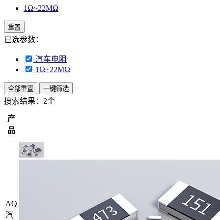
1Ω~22MΩ
重置
已选参数：
汽车电阻
1Ω~22MΩ
全部重置
一键筛选
搜索结果：
2个
产
品
AQ
汽