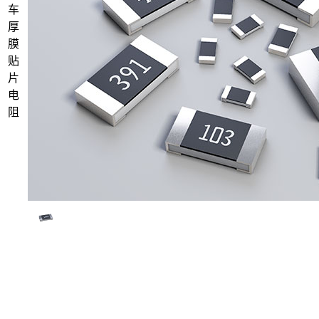
车
厚
膜
贴
片
电
阻