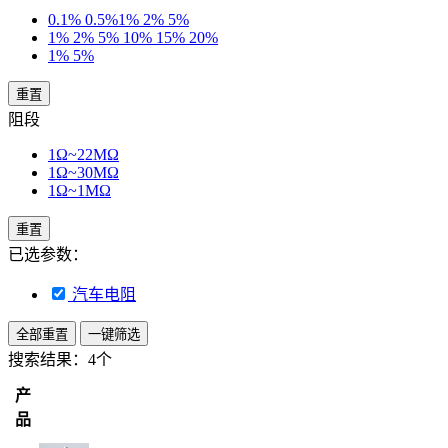
0.1% 0.5%1% 2% 5%
1% 2% 5% 10% 15% 20%
1% 5%
重置
阻段
1Ω~22MΩ
1Ω~30MΩ
1Ω~1MΩ
重置
已选参数：
汽车电阻
全部重置
一键筛选
搜索结果：
4个
产
品