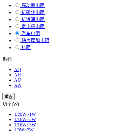
高功率电阻
抗硫化电阻
抗浪涌电阻
宽电极电阻
汽车电阻
贴片厚膜电阻
排阻
系列
AQ
AH
AU
AW
重置
功率(W)
1/20W~1W
1/16W~2W
1/16W~3W
1/3W~2W