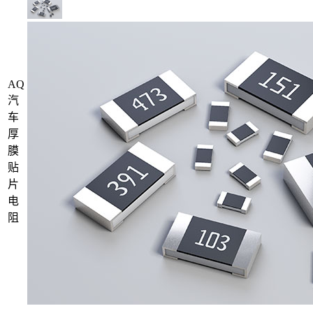
AQ
汽
车
厚
膜
贴
片
电
阻