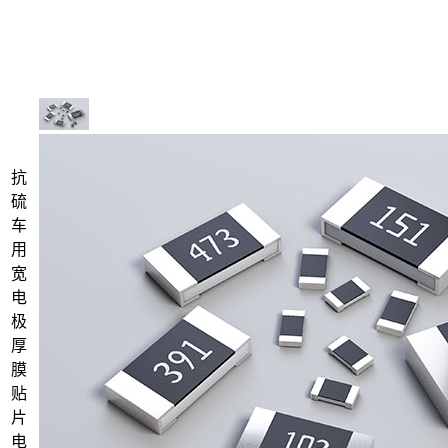
抗
硫
车
用
宽
电
极
厚
膜
贴
片
电