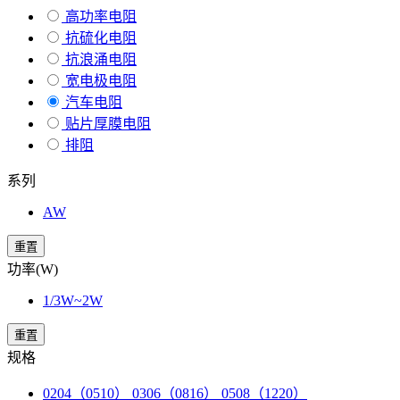
高功率电阻
抗硫化电阻
抗浪涌电阻
宽电极电阻
汽车电阻
贴片厚膜电阻
排阻
系列
AW
重置
功率(W)
1/3W~2W
重置
规格
0204（0510） 0306（0816） 0508（1220）