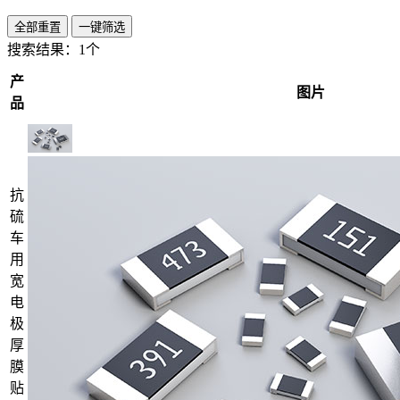
全部重置
一键筛选
搜索结果：
1个
产
图片
品
抗
硫
车
用
宽
电
极
厚
膜
贴