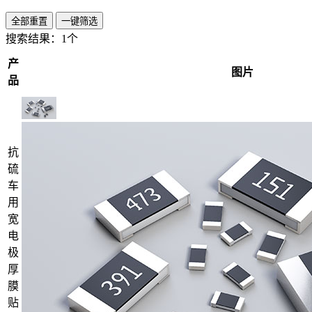
全部重置
一键筛选
搜索结果：
1个
产
图片
品
抗
硫
车
用
宽
电
极
厚
膜
贴