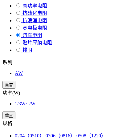
高功率电阻
抗硫化电阻
抗浪涌电阻
宽电极电阻
汽车电阻
贴片厚膜电阻
排阻
系列
AW
重置
功率(W)
1/3W~2W
重置
规格
0204（0510） 0306（0816） 0508（1220）