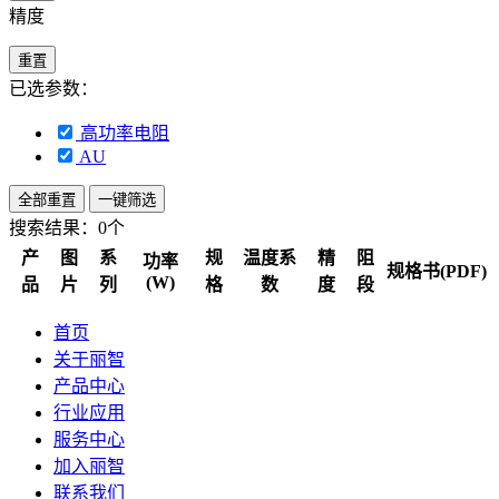
精度
重置
已选参数：
高功率电阻
AU
全部重置
一键筛选
搜索结果：
0个
产
图
系
规
温度系
精
阻
功率
规格书(PDF)
(W)
品
片
列
格
数
度
段
首页
关于丽智
产品中心
行业应用
服务中心
加入丽智
联系我们