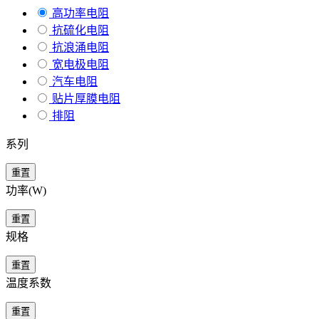
高功率电阻
抗硫化电阻
抗浪涌电阻
宽电极电阻
汽车电阻
贴片厚膜电阻
排阻
系列
重置
功率(W)
重置
规格
重置
温度系数
重置