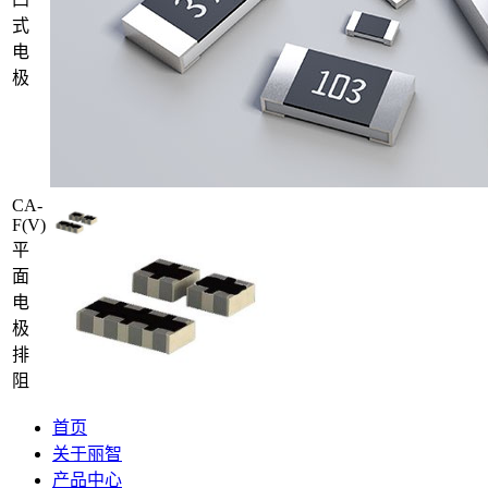
式
电
极
CA-
F(V)
平
面
电
极
排
阻
首页
关于丽智
产品中心