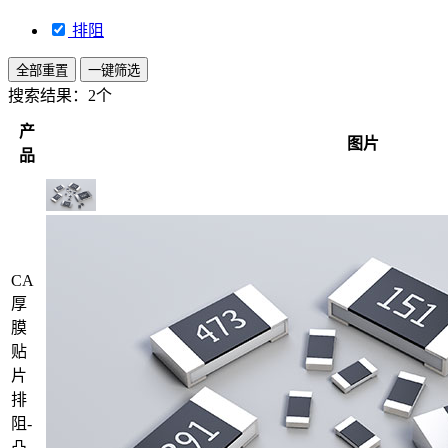
排阻
全部重置
一键筛选
搜索结果：
2个
产
图片
品
CA
厚
膜
贴
片
排
阻-
凸