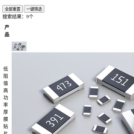
全部重置
一键筛选
搜索结果：
9个
产
品
低
阻
值
高
功
率
厚
膜
贴
片