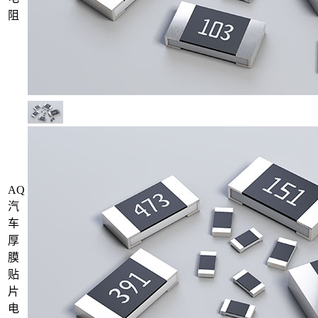
阻
AQ
汽
车
厚
膜
贴
片
电