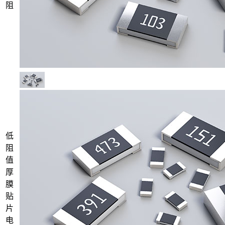
阻
低
阻
值
厚
膜
贴
片
电