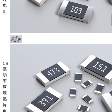
电
阻
CH
高
功
率
厚
膜
贴
片
电