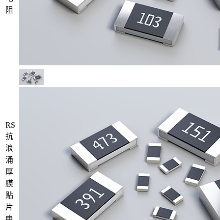
阻
RS
抗
浪
涌
厚
膜
贴
片
电