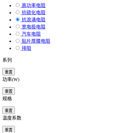
高功率电阻
抗硫化电阻
抗浪涌电阻
宽电极电阻
汽车电阻
贴片厚膜电阻
排阻
系列
重置
功率(W)
重置
规格
重置
温度系数
重置