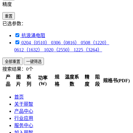
精度
重置
已选参数：
抗浪涌电阻
0204（0510） 0306（0816） 0508（1220）
0612（1632） 1020（2550） 1225（3264）
全部重置
一键筛选
搜索结果：
0个
产
图
系
规
温度系
精
阻
功率
规格书(PDF)
(W)
品
片
列
格
数
度
段
首页
关于丽智
产品中心
行业应用
服务中心
加入丽智