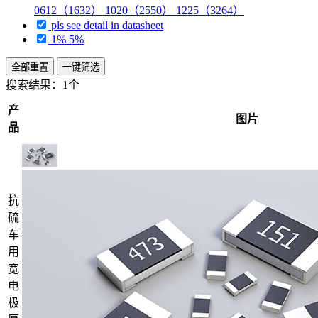
0612（1632） 1020（2550） 1225（3264）
pls see detail in datasheet
1% 5%
全部重置
一键筛选
搜索结果：
1个
产
图片
品
抗
硫
车
用
宽
电
极