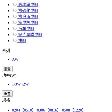
高功率电阻
抗硫化电阻
抗浪涌电阻
宽电极电阻
汽车电阻
贴片厚膜电阻
排阻
系列
AW
重置
功率(W)
1/3W~2W
重置
规格
0204（0510） 0306（0816） 0508（1220）