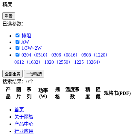
精度
重置
已选参数：
排阻
AW
1/3W~2W
0204（0510） 0306（0816） 0508（1220）
0612（1632） 1020（2550） 1225（3264）
全部重置
一键筛选
搜索结果：
0个
产
图
系
规
温度系
精
阻
功率
规格书(PDF)
(W)
品
片
列
格
数
度
段
首页
关于丽智
产品中心
行业应用