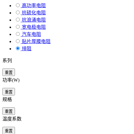
高功率电阻
抗硫化电阻
抗浪涌电阻
宽电极电阻
汽车电阻
贴片厚膜电阻
排阻
系列
重置
功率(W)
重置
规格
重置
温度系数
重置