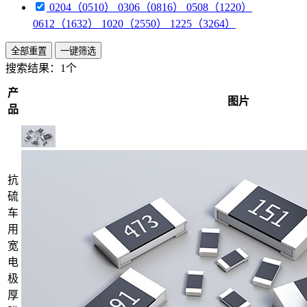
0204（0510） 0306（0816） 0508（1220）
0612（1632） 1020（2550） 1225（3264）
全部重置
一键筛选
搜索结果：
1个
产
图片
品
抗
硫
车
用
宽
电
极
厚