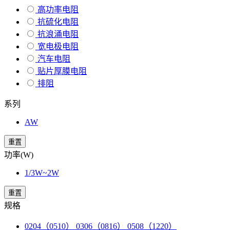
高功率电阻
抗硫化电阻
抗浪涌电阻
宽电极电阻
汽车电阻
贴片厚膜电阻
排阻
系列
AW
重置
功率(W)
1/3W~2W
重置
规格
0204（0510） 0306（0816） 0508（1220）