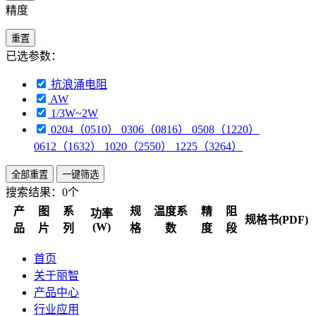
精度
重置
已选参数：
抗浪涌电阻
AW
1/3W~2W
0204（0510） 0306（0816） 0508（1220）
0612（1632） 1020（2550） 1225（3264）
全部重置
一键筛选
搜索结果：
0个
产
图
系
规
温度系
精
阻
功率
规格书(PDF)
(W)
品
片
列
格
数
度
段
首页
关于丽智
产品中心
行业应用