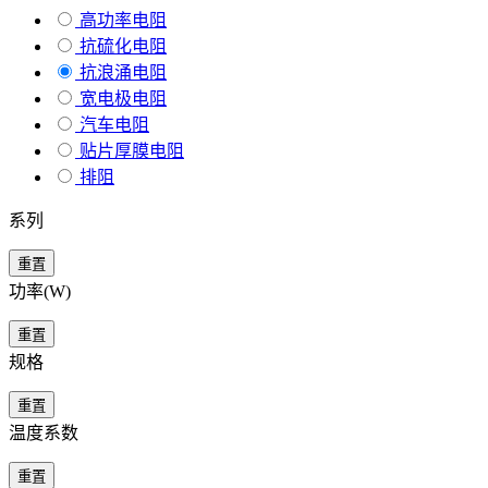
高功率电阻
抗硫化电阻
抗浪涌电阻
宽电极电阻
汽车电阻
贴片厚膜电阻
排阻
系列
重置
功率(W)
重置
规格
重置
温度系数
重置