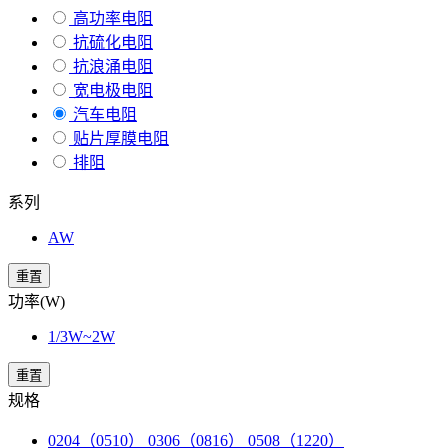
高功率电阻
抗硫化电阻
抗浪涌电阻
宽电极电阻
汽车电阻
贴片厚膜电阻
排阻
系列
AW
重置
功率(W)
1/3W~2W
重置
规格
0204（0510） 0306（0816） 0508（1220）