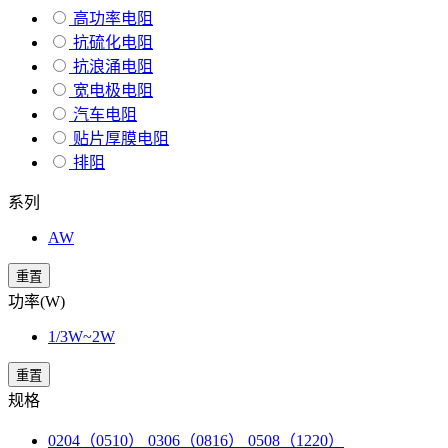
高功率电阻
抗硫化电阻
抗浪涌电阻
宽电极电阻
汽车电阻
贴片厚膜电阻
排阻
系列
AW
重置
功率(W)
1/3W~2W
重置
规格
0204（0510） 0306（0816） 0508（1220）