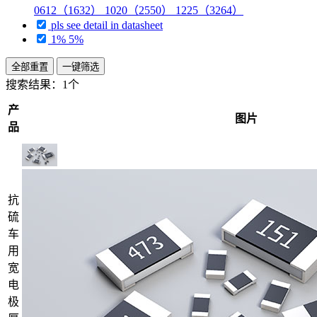
0612（1632） 1020（2550） 1225（3264）
pls see detail in datasheet
1% 5%
全部重置
一键筛选
搜索结果：
1个
产
图片
品
抗
硫
车
用
宽
电
极