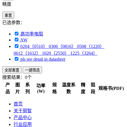
精度
重置
已选参数：
高功率电阻
AW
0204（0510） 0306（0816） 0508（1220）
0612（1632） 1020（2550） 1225（3264）
pls see detail in datasheet
全部重置
一键筛选
搜索结果：
0个
产
图
系
规
温度系
精
阻
功率
规格书(PDF)
(W)
品
片
列
格
数
度
段
首页
关于丽智
产品中心
行业应用