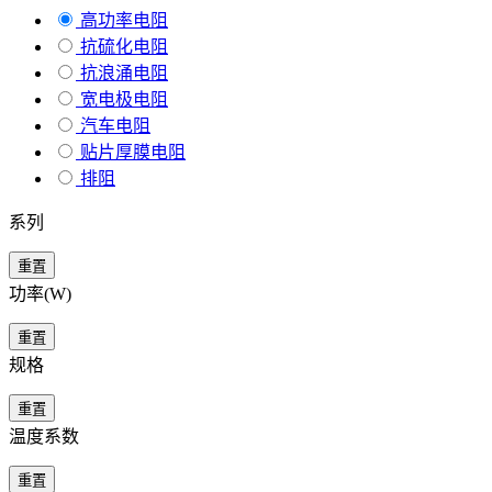
高功率电阻
抗硫化电阻
抗浪涌电阻
宽电极电阻
汽车电阻
贴片厚膜电阻
排阻
系列
重置
功率(W)
重置
规格
重置
温度系数
重置