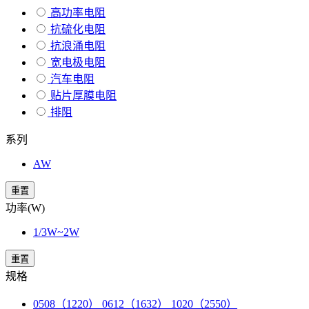
高功率电阻
抗硫化电阻
抗浪涌电阻
宽电极电阻
汽车电阻
贴片厚膜电阻
排阻
系列
AW
重置
功率(W)
1/3W~2W
重置
规格
0508（1220） 0612（1632） 1020（2550）