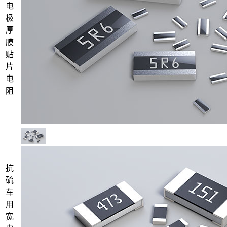
电
极
厚
膜
贴
片
电
阻
抗
硫
车
用
宽