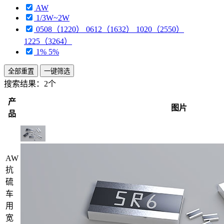
AW
1/3W~2W
0508（1220） 0612（1632） 1020（2550）
1225（3264）
1% 5%
全部重置
一键筛选
搜索结果：
2个
产
图片
品
AW
抗
硫
车
用
宽