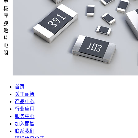
电
极
厚
膜
贴
片
电
阻
首页
关于丽智
产品中心
行业应用
服务中心
加入丽智
联系我们