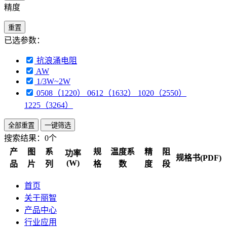
精度
重置
已选参数：
抗浪涌电阻
AW
1/3W~2W
0508（1220） 0612（1632） 1020（2550）
1225（3264）
全部重置
一键筛选
搜索结果：
0个
产
图
系
规
温度系
精
阻
功率
规格书(PDF)
(W)
品
片
列
格
数
度
段
首页
关于丽智
产品中心
行业应用