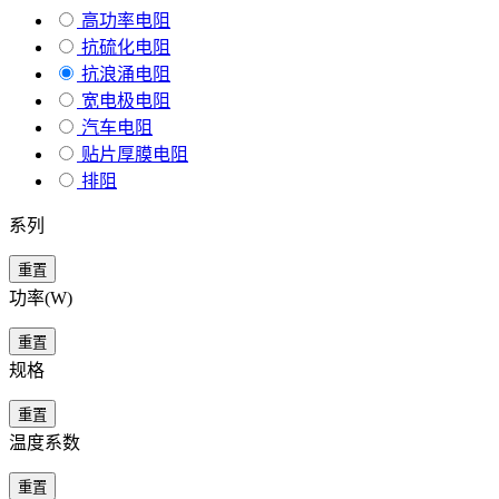
高功率电阻
抗硫化电阻
抗浪涌电阻
宽电极电阻
汽车电阻
贴片厚膜电阻
排阻
系列
重置
功率(W)
重置
规格
重置
温度系数
重置