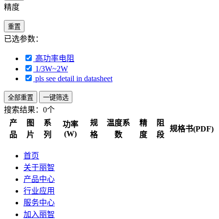
精度
重置
已选参数：
高功率电阻
1/3W~2W
pls see detail in datasheet
全部重置
一键筛选
搜索结果：
0个
产
图
系
规
温度系
精
阻
功率
规格书(PDF)
(W)
品
片
列
格
数
度
段
首页
关于丽智
产品中心
行业应用
服务中心
加入丽智