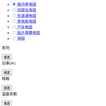
高功率电阻
抗硫化电阻
抗浪涌电阻
宽电极电阻
汽车电阻
贴片厚膜电阻
排阻
系列
重置
功率(W)
重置
规格
重置
温度系数
重置