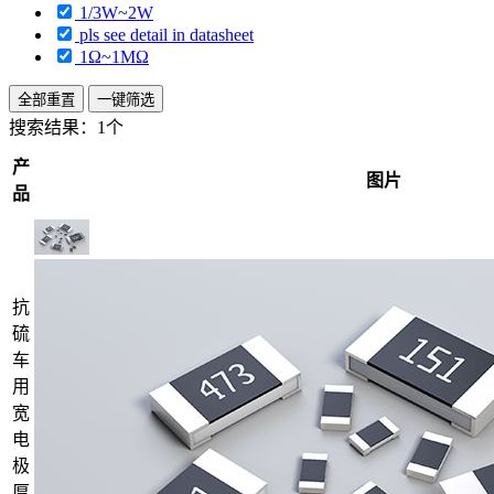
1/3W~2W
pls see detail in datasheet
1Ω~1MΩ
全部重置
一键筛选
搜索结果：
1个
产
图片
品
抗
硫
车
用
宽
电
极
厚