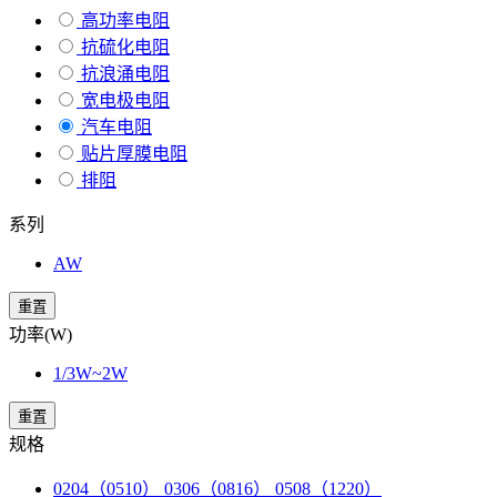
高功率电阻
抗硫化电阻
抗浪涌电阻
宽电极电阻
汽车电阻
贴片厚膜电阻
排阻
系列
AW
重置
功率(W)
1/3W~2W
重置
规格
0204（0510） 0306（0816） 0508（1220）