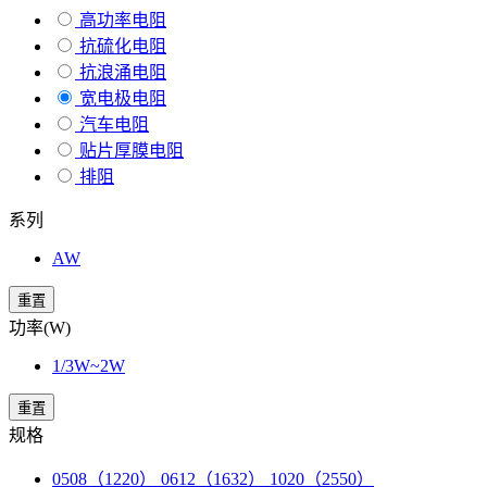
高功率电阻
抗硫化电阻
抗浪涌电阻
宽电极电阻
汽车电阻
贴片厚膜电阻
排阻
系列
AW
重置
功率(W)
1/3W~2W
重置
规格
0508（1220） 0612（1632） 1020（2550）