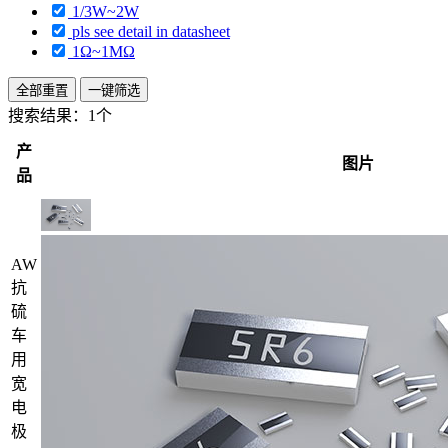
1/3W~2W
pls see detail in datasheet
1Ω~1MΩ
全部重置
一键筛选
搜索结果：
1个
产
图片
品
AW
抗
硫
车
用
宽
电
极