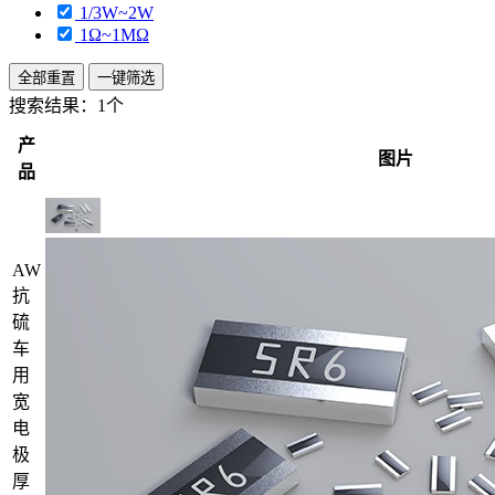
1/3W~2W
1Ω~1MΩ
全部重置
一键筛选
搜索结果：
1个
产
图片
品
AW
抗
硫
车
用
宽
电
极
厚