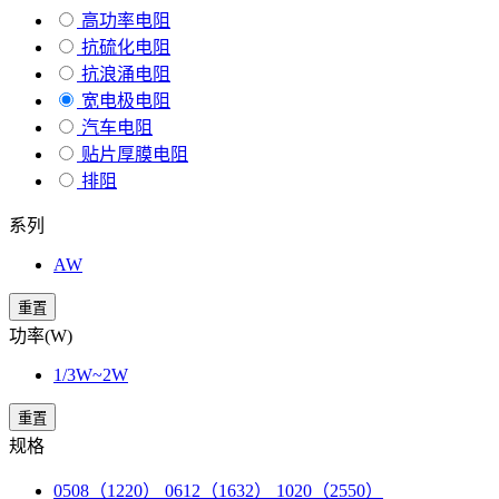
高功率电阻
抗硫化电阻
抗浪涌电阻
宽电极电阻
汽车电阻
贴片厚膜电阻
排阻
系列
AW
重置
功率(W)
1/3W~2W
重置
规格
0508（1220） 0612（1632） 1020（2550）