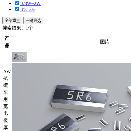
1/3W~2W
1% 5%
全部重置
一键筛选
搜索结果：
1个
产
图片
品
AW
抗
硫
车
用
宽
电
极
厚