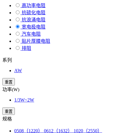
高功率电阻
抗硫化电阻
抗浪涌电阻
宽电极电阻
汽车电阻
贴片厚膜电阻
排阻
系列
AW
重置
功率(W)
1/3W~2W
重置
规格
0508（1220） 0612（1632） 1020（2550）