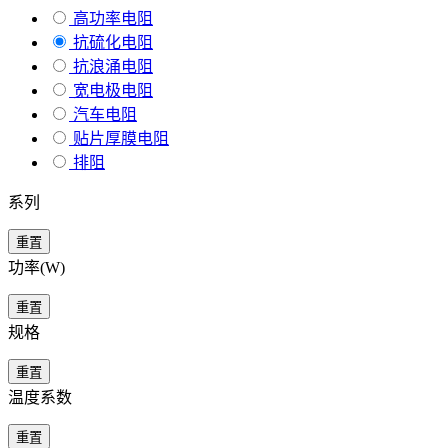
高功率电阻
抗硫化电阻
抗浪涌电阻
宽电极电阻
汽车电阻
贴片厚膜电阻
排阻
系列
重置
功率(W)
重置
规格
重置
温度系数
重置