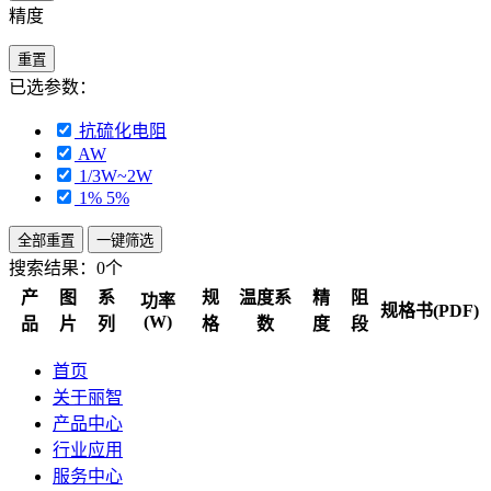
精度
重置
已选参数：
抗硫化电阻
AW
1/3W~2W
1% 5%
全部重置
一键筛选
搜索结果：
0个
产
图
系
规
温度系
精
阻
功率
规格书(PDF)
(W)
品
片
列
格
数
度
段
首页
关于丽智
产品中心
行业应用
服务中心