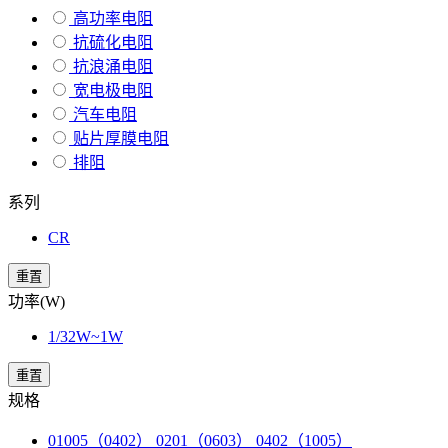
高功率电阻
抗硫化电阻
抗浪涌电阻
宽电极电阻
汽车电阻
贴片厚膜电阻
排阻
系列
CR
重置
功率(W)
1/32W~1W
重置
规格
01005（0402） 0201（0603） 0402（1005）