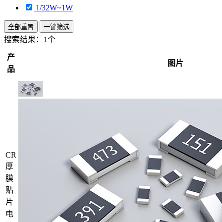
1/32W~1W
全部重置
一键筛选
搜索结果：
1个
产
图片
品
CR
厚
膜
贴
片
电