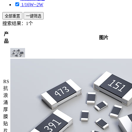
1/16W~2W
全部重置
一键筛选
搜索结果：
1个
产
图片
品
RS
抗
浪
涌
厚
膜
贴
片