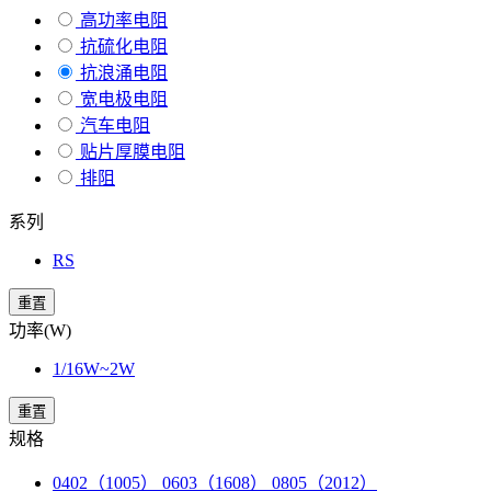
高功率电阻
抗硫化电阻
抗浪涌电阻
宽电极电阻
汽车电阻
贴片厚膜电阻
排阻
系列
RS
重置
功率(W)
1/16W~2W
重置
规格
0402（1005） 0603（1608） 0805（2012）