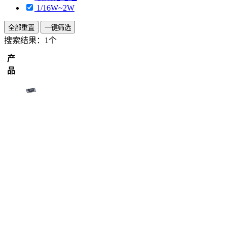
1/16W~2W
全部重置
一键筛选
搜索结果：
1个
产
品