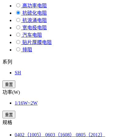
高功率电阻
抗硫化电阻
抗浪涌电阻
宽电极电阻
汽车电阻
贴片厚膜电阻
排阻
系列
SH
重置
功率(W)
1/16W~2W
重置
规格
0402（1005） 0603（1608） 0805（2012）