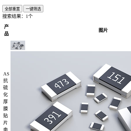
全部重置
一键筛选
搜索结果：
1个
产
图片
品
AS
抗
硫
化
厚
膜
贴
片
电