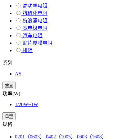
高功率电阻
抗硫化电阻
抗浪涌电阻
宽电极电阻
汽车电阻
贴片厚膜电阻
排阻
系列
AS
重置
功率(W)
1/20W~1W
重置
规格
0201（0603） 0402（1005） 0603（1608）