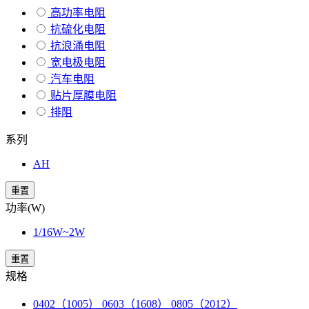
高功率电阻
抗硫化电阻
抗浪涌电阻
宽电极电阻
汽车电阻
贴片厚膜电阻
排阻
系列
AH
重置
功率(W)
1/16W~2W
重置
规格
0402（1005） 0603（1608） 0805（2012）