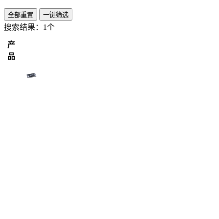
全部重置
一键筛选
搜索结果：
1个
产
品