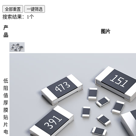
全部重置
一键筛选
搜索结果：
1个
产
图片
品
低
阻
值
厚
膜
贴
片
电