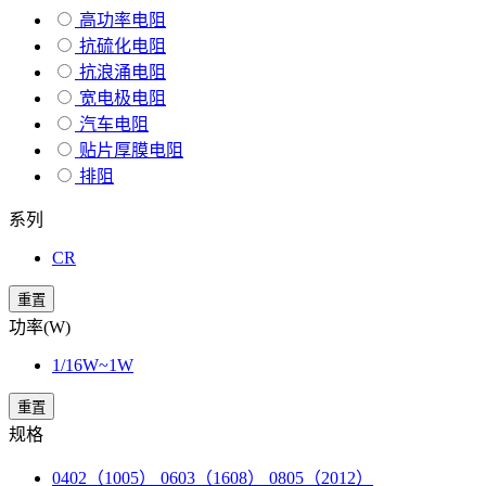
高功率电阻
抗硫化电阻
抗浪涌电阻
宽电极电阻
汽车电阻
贴片厚膜电阻
排阻
系列
CR
重置
功率(W)
1/16W~1W
重置
规格
0402（1005） 0603（1608） 0805（2012）