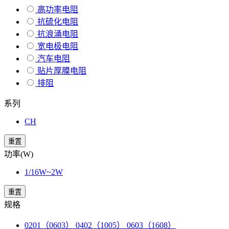
高功率电阻
抗硫化电阻
抗浪涌电阻
宽电极电阻
汽车电阻
贴片厚膜电阻
排阻
系列
CH
重置
功率(W)
1/16W~2W
重置
规格
0201（0603） 0402（1005） 0603（1608）