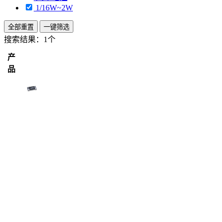
1/16W~2W
全部重置
一键筛选
搜索结果：
1个
产
品