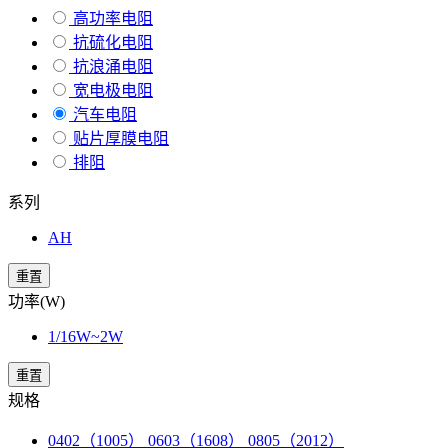
高功率电阻
抗硫化电阻
抗浪涌电阻
宽电极电阻
汽车电阻
贴片厚膜电阻
排阻
系列
AH
重置
功率(W)
1/16W~2W
重置
规格
0402（1005） 0603（1608） 0805（2012）