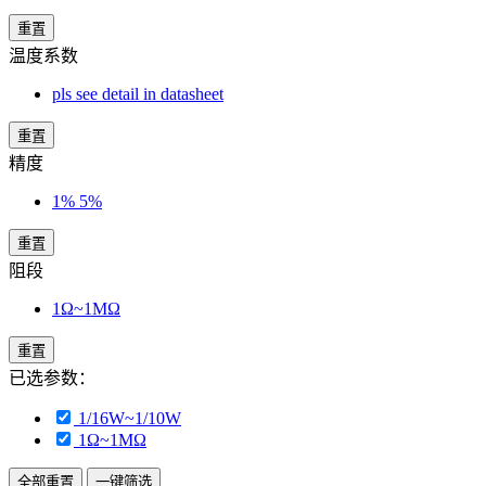
重置
温度系数
pls see detail in datasheet
重置
精度
1% 5%
重置
阻段
1Ω~1MΩ
重置
已选参数：
1/16W~1/10W
1Ω~1MΩ
全部重置
一键筛选