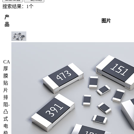
搜索结果：
1个
产
图片
品
CA
厚
膜
贴
片
排
阻-
凸
式
电
极