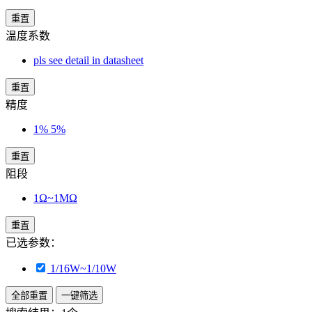
重置
温度系数
pls see detail in datasheet
重置
精度
1% 5%
重置
阻段
1Ω~1MΩ
重置
已选参数：
1/16W~1/10W
全部重置
一键筛选