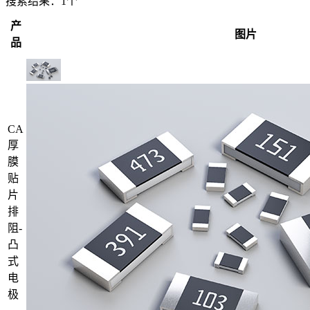
搜索结果：
1个
产
图片
品
CA
厚
膜
贴
片
排
阻-
凸
式
电
极