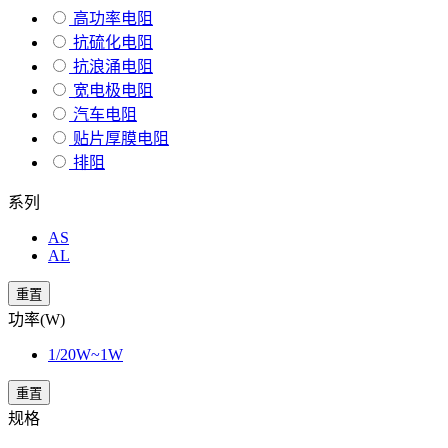
高功率电阻
抗硫化电阻
抗浪涌电阻
宽电极电阻
汽车电阻
贴片厚膜电阻
排阻
系列
AS
AL
重置
功率(W)
1/20W~1W
重置
规格