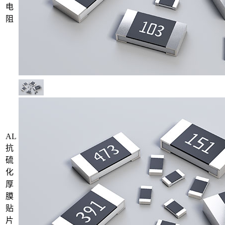
电
阻
AL
抗
硫
化
厚
膜
贴
片