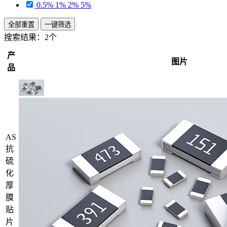
0.5% 1% 2% 5%
全部重置
一键筛选
搜索结果：
2个
产
图片
品
AS
抗
硫
化
厚
膜
贴
片