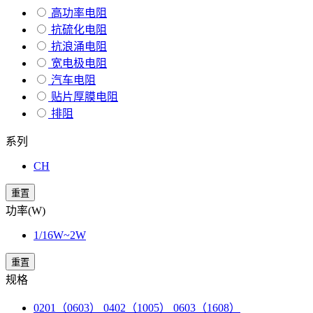
高功率电阻
抗硫化电阻
抗浪涌电阻
宽电极电阻
汽车电阻
贴片厚膜电阻
排阻
系列
CH
重置
功率(W)
1/16W~2W
重置
规格
0201（0603） 0402（1005） 0603（1608）