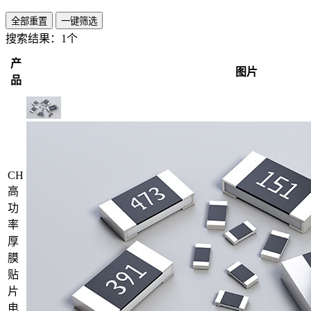
全部重置
一键筛选
搜索结果：
1个
产
图片
品
CH
高
功
率
厚
膜
贴
片
电